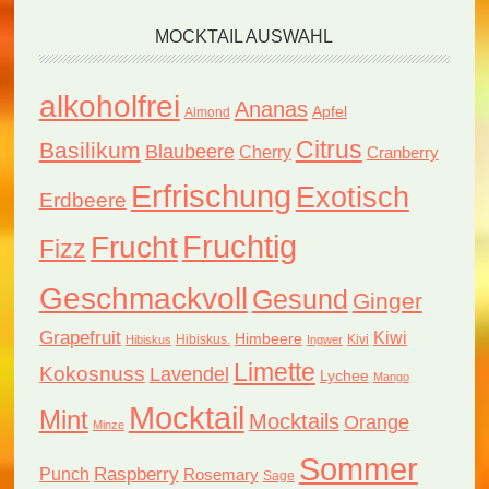
MOCKTAIL AUSWAHL
alkoholfrei
Ananas
Apfel
Almond
Citrus
Basilikum
Blaubeere
Cherry
Cranberry
Erfrischung
Exotisch
Erdbeere
Fruchtig
Frucht
Fizz
Geschmackvoll
Gesund
Ginger
Grapefruit
Kiwi
Himbeere
Hibiskus.
Kivi
Hibiskus
Ingwer
Limette
Kokosnuss
Lavendel
Lychee
Mango
Mocktail
Mint
Mocktails
Orange
Minze
Sommer
Raspberry
Punch
Rosemary
Sage