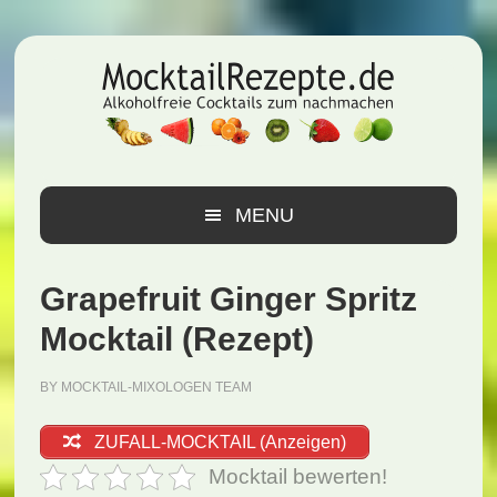
Zur
Zum
Zur
Hauptnavigation
Inhalt
Seitenspalte
springen
springen
springen
MENU
Grapefruit Ginger Spritz
Mocktail (Rezept)
BY
MOCKTAIL-MIXOLOGEN TEAM
ZUFALL-MOCKTAIL (Anzeigen)
Mocktail bewerten!