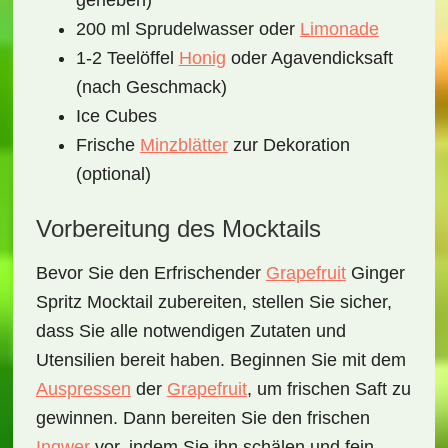
gerieben)
200 ml Sprudelwasser oder
Limonade
1-2 Teelöffel
Honig
oder Agavendicksaft
(nach Geschmack)
Ice Cubes
Frische
Minzblätter
zur Dekoration
(optional)
Vorbereitung des Mocktails
Bevor Sie den
Erfrischender
Grapefruit
Ginger
Spritz Mocktail
zubereiten, stellen Sie sicher,
dass Sie alle notwendigen Zutaten und
Utensilien bereit haben. Beginnen Sie mit dem
Auspressen
der
Grapefruit
, um frischen Saft zu
gewinnen. Dann bereiten Sie den frischen
Ingwer
vor, indem Sie ihn schälen und fein