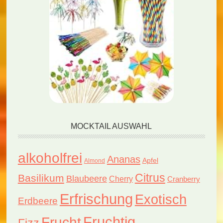
MOCKTAIL AUSWAHL
alkoholfrei
Ananas
Apfel
Almond
Citrus
Basilikum
Blaubeere
Cherry
Cranberry
Erfrischung
Exotisch
Erdbeere
Fruchtig
Frucht