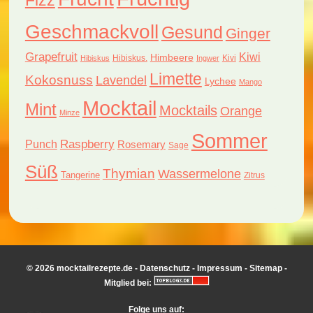
Fizz
Geschmackvoll
Gesund
Ginger
Grapefruit
Kiwi
Himbeere
Hibiskus.
Kivi
Hibiskus
Ingwer
Limette
Kokosnuss
Lavendel
Lychee
Mango
Mocktail
Mint
Mocktails
Orange
Minze
Sommer
Raspberry
Punch
Rosemary
Sage
Süß
Thymian
Wassermelone
Tangerine
Zitrus
© 2026 mocktailrezepte.de -
Datenschutz
-
Impressum
-
Sitemap
-
Mitglied bei:
Folge uns auf: