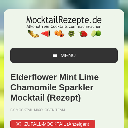
Zur
Zum
Zur
Hauptnavigation
Inhalt
Seitenspalte
springen
springen
springen
MENU
Elderflower Mint Lime
Chamomile Sparkler
Mocktail (Rezept)
BY
MOCKTAIL-MIXOLOGEN TEAM
ZUFALL-MOCKTAIL (Anzeigen)