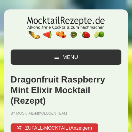
Zur
Zum
Zur
Hauptnavigation
Inhalt
Seitenspalte
springen
springen
springen
MENU
Dragonfruit Raspberry
Mint Elixir Mocktail
(Rezept)
BY
MOCKTAIL-MIXOLOGEN TEAM
ZUFALL-MOCKTAIL (Anzeigen)