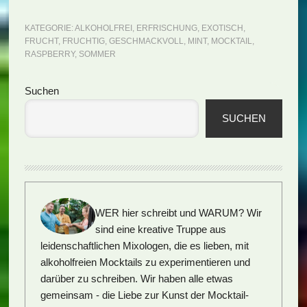
KATEGORIE:
ALKOHOLFREI
,
ERFRISCHUNG
,
EXOTISCH
,
FRUCHT
,
FRUCHTIG
,
GESCHMACKVOLL
,
MINT
,
MOCKTAIL
,
RASPBERRY
,
SOMMER
Seitenspalte
Suchen
SUCHEN
WER hier schreibt und WARUM?
Wir
sind eine kreative Truppe aus
leidenschaftlichen Mixologen, die es lieben, mit
alkoholfreien Mocktails zu experimentieren und
darüber zu schreiben. Wir haben alle etwas
gemeinsam - die Liebe zur Kunst der Mocktail-