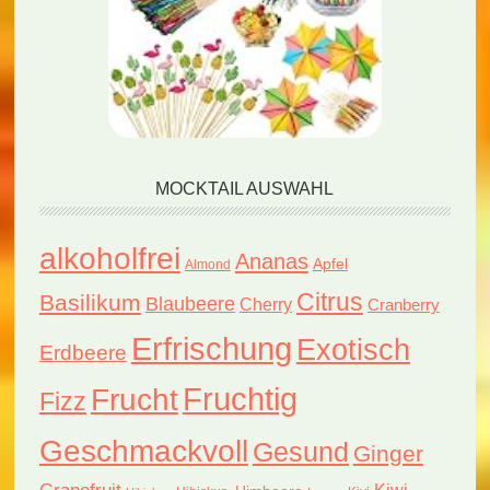
MOCKTAIL AUSWAHL
alkoholfrei
Ananas
Apfel
Almond
Citrus
Basilikum
Blaubeere
Cherry
Cranberry
Erfrischung
Exotisch
Erdbeere
Fruchtig
Frucht
Fizz
Geschmackvoll
Gesund
Ginger