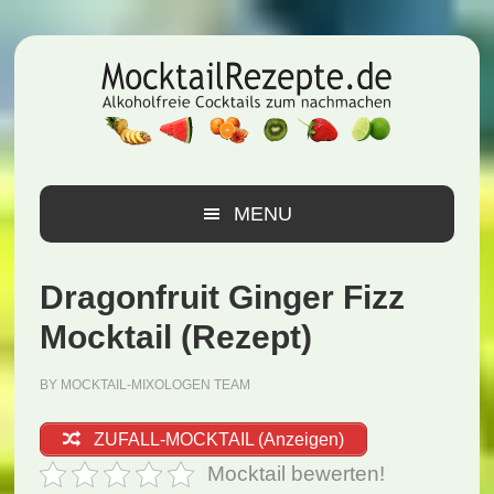
Zur
Zum
Zur
Hauptnavigation
Inhalt
Seitenspalte
springen
springen
springen
MENU
Dragonfruit Ginger Fizz
Mocktail (Rezept)
BY
MOCKTAIL-MIXOLOGEN TEAM
ZUFALL-MOCKTAIL (Anzeigen)
Mocktail bewerten!