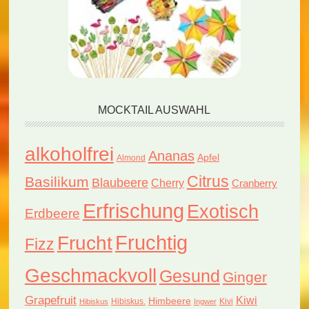
MOCKTAIL AUSWAHL
alkoholfrei
Ananas
Apfel
Almond
Citrus
Basilikum
Blaubeere
Cherry
Cranberry
Erfrischung
Exotisch
Erdbeere
Fruchtig
Frucht
Fizz
Geschmackvoll
Gesund
Ginger
Grapefruit
Kiwi
Himbeere
Hibiskus.
Kivi
Hibiskus
Ingwer