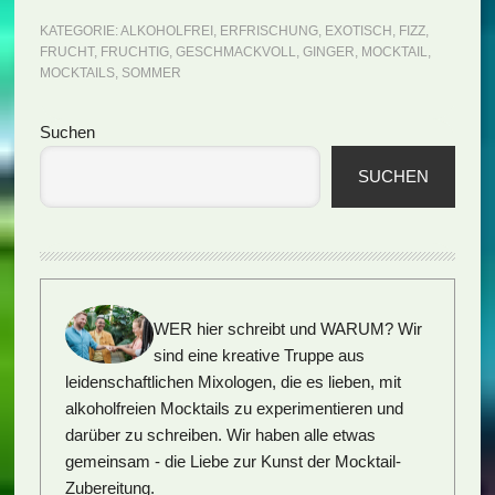
KATEGORIE:
ALKOHOLFREI
,
ERFRISCHUNG
,
EXOTISCH
,
FIZZ
,
FRUCHT
,
FRUCHTIG
,
GESCHMACKVOLL
,
GINGER
,
MOCKTAIL
,
MOCKTAILS
,
SOMMER
Seitenspalte
Suchen
SUCHEN
WER hier schreibt und WARUM?
Wir
sind eine kreative Truppe aus
leidenschaftlichen Mixologen, die es lieben, mit
alkoholfreien Mocktails zu experimentieren und
darüber zu schreiben. Wir haben alle etwas
gemeinsam - die Liebe zur Kunst der Mocktail-
Zubereitung.