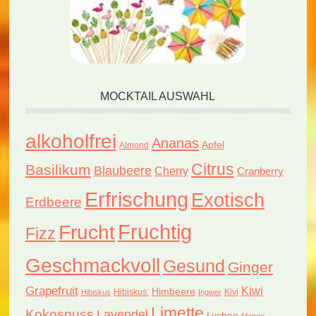
MOCKTAIL AUSWAHL
alkoholfrei
Ananas
Apfel
Almond
Citrus
Basilikum
Blaubeere
Cherry
Cranberry
Erfrischung
Exotisch
Erdbeere
Fruchtig
Frucht
Fizz
Geschmackvoll
Gesund
Ginger
Grapefruit
Kiwi
Himbeere
Hibiskus.
Kivi
Hibiskus
Ingwer
Limette
Kokosnuss
Lavendel
Lychee