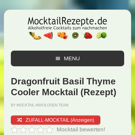
Zur
Zum
Zur
Hauptnavigation
Inhalt
Seitenspalte
springen
springen
springen
MENU
Dragonfruit Basil Thyme
Cooler Mocktail (Rezept)
BY
MOCKTAIL-MIXOLOGEN TEAM
ZUFALL-MOCKTAIL (Anzeigen)
Mocktail bewerten!