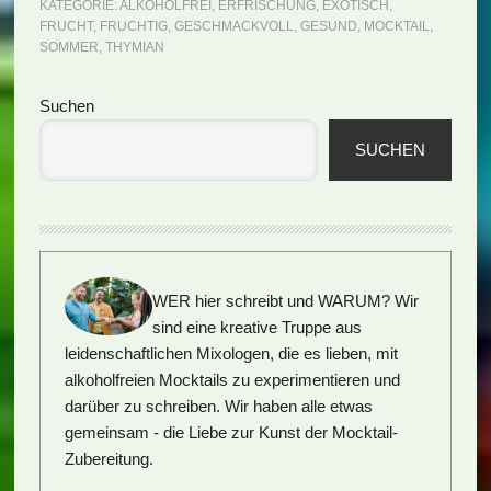
KATEGORIE:
ALKOHOLFREI
,
ERFRISCHUNG
,
EXOTISCH
,
FRUCHT
,
FRUCHTIG
,
GESCHMACKVOLL
,
GESUND
,
MOCKTAIL
,
SOMMER
,
THYMIAN
Seitenspalte
Suchen
SUCHEN
WER hier schreibt und WARUM?
Wir
sind eine kreative Truppe aus
leidenschaftlichen Mixologen, die es lieben, mit
alkoholfreien Mocktails zu experimentieren und
darüber zu schreiben. Wir haben alle etwas
gemeinsam - die Liebe zur Kunst der Mocktail-
Zubereitung.