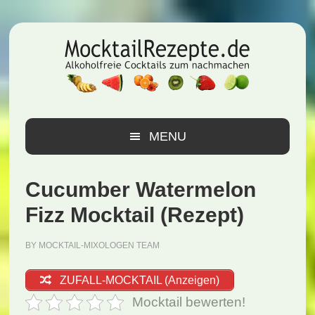
Zur
Zum
Zur
Hauptnavigation
Inhalt
Seitenspalte
springen
springen
springen
MENU
Cucumber Watermelon
Fizz Mocktail (Rezept)
BY
MOCKTAIL-MIXOLOGEN TEAM
ZUFALL-MOCKTAIL (Anzeigen)
Mocktail bewerten!