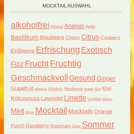
MOCKTAIL AUSWAHL
alkoholfrei
Ananas
Apfel
Almond
Citrus
Basilikum
Blaubeere
Cherry
Cranberry
Erfrischung
Exotisch
Erdbeere
Fruchtig
Frucht
Fizz
Geschmackvoll
Gesund
Ginger
Grapefruit
Kiwi
Himbeere
Hibiskus.
Kivi
Hibiskus
Ingwer
Limette
Kokosnuss
Lavendel
Lychee
Mango
Mocktail
Mint
Mocktails
Orange
Minze
Sommer
Raspberry
Punch
Rosemary
Sage