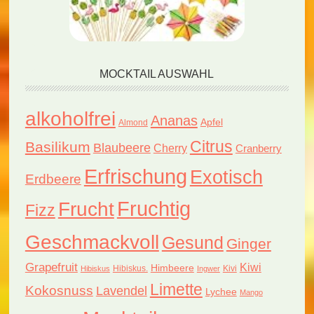
MOCKTAIL AUSWAHL
alkoholfrei
Ananas
Apfel
Almond
Citrus
Basilikum
Blaubeere
Cherry
Cranberry
Erfrischung
Exotisch
Erdbeere
Fruchtig
Frucht
Fizz
Geschmackvoll
Gesund
Ginger
Grapefruit
Kiwi
Himbeere
Hibiskus.
Kivi
Hibiskus
Ingwer
Limette
Kokosnuss
Lavendel
Lychee
Mango