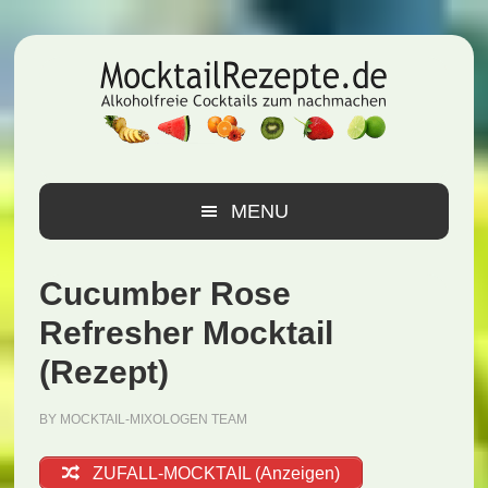
Zur
Zum
Zur
Hauptnavigation
Inhalt
Seitenspalte
springen
springen
springen
MENU
Cucumber Rose
Refresher Mocktail
(Rezept)
BY
MOCKTAIL-MIXOLOGEN TEAM
ZUFALL-MOCKTAIL (Anzeigen)