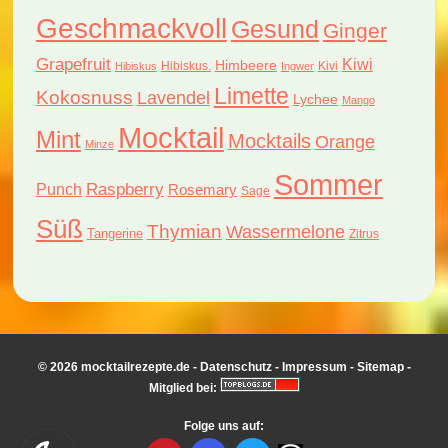
Geschmackvoll
Gesund
Ginger
Grapefruit
Kiwi
Himbeere
Hibiskus.
Kivi
Hibiskus
Ingwer
Limette
Kokosnuss
Lavendel
Lychee
Mango
Mocktail
Mint
Mocktails
Orange
Minze
Sommer
Raspberry
Punch
Rosemary
Sage
Süß
Thymian
Wassermelone
Tangerine
Zitrus
© 2026 mocktailrezepte.de -
Datenschutz
-
Impressum
-
Sitemap
-
Mitglied bei:
Folge uns auf: