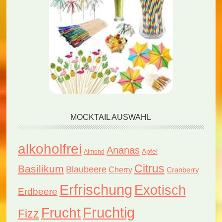
MOCKTAIL AUSWAHL
alkoholfrei
Ananas
Apfel
Almond
Citrus
Basilikum
Blaubeere
Cherry
Cranberry
Erfrischung
Exotisch
Erdbeere
Fruchtig
Frucht
Fizz