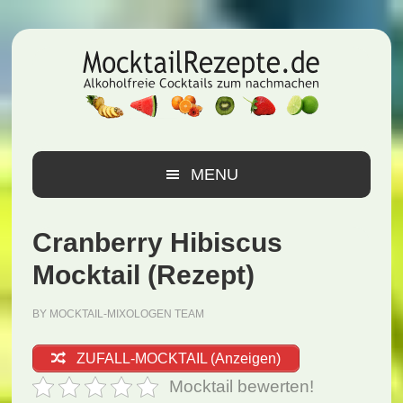
Zur
Zum
Zur
Hauptnavigation
Inhalt
Seitenspalte
springen
springen
springen
MENU
Cranberry Hibiscus
Mocktail (Rezept)
BY
MOCKTAIL-MIXOLOGEN TEAM
ZUFALL-MOCKTAIL (Anzeigen)
Mocktail bewerten!