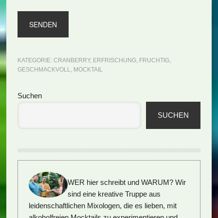
KATEGORIE:
CRANBERRY
,
ERFRISCHUNG
,
FRUCHTIG
,
GESCHMACKVOLL
,
MOCKTAIL
Seitenspalte
Suchen
SUCHEN
WER hier schreibt und WARUM?
Wir
sind eine kreative Truppe aus
leidenschaftlichen Mixologen, die es lieben, mit
alkoholfreien Mocktails zu experimentieren und