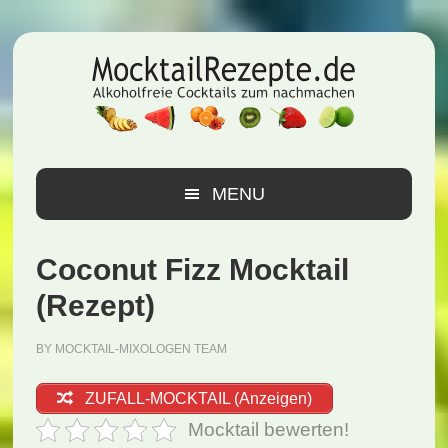
Zur
Zum
Zur
Hauptnavigation
Inhalt
Seitenspalte
springen
springen
springen
MENU
Coconut Fizz Mocktail
(Rezept)
BY
MOCKTAIL-MIXOLOGEN TEAM
ZUFALL-MOCKTAIL (Anzeigen)
Mocktail bewerten!