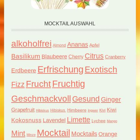
MOCKTAIL AUSWAHL
alkoholfrei
Ananas
Apfel
Almond
Citrus
Basilikum
Blaubeere
Cherry
Cranberry
Erfrischung
Exotisch
Erdbeere
Fruchtig
Frucht
Fizz
Geschmackvoll
Gesund
Ginger
Grapefruit
Kiwi
Himbeere
Hibiskus.
Kivi
Hibiskus
Ingwer
Limette
Kokosnuss
Lavendel
Lychee
Mango
Mocktail
Mint
Mocktails
Orange
Minze