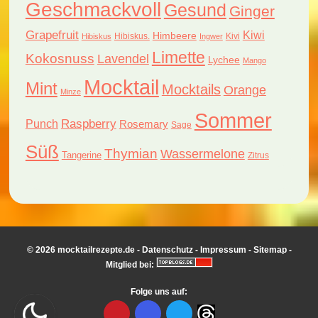
Geschmackvoll
Gesund
Ginger
Grapefruit
Kiwi
Himbeere
Hibiskus.
Kivi
Hibiskus
Ingwer
Limette
Kokosnuss
Lavendel
Lychee
Mango
Mocktail
Mint
Mocktails
Orange
Minze
Sommer
Raspberry
Punch
Rosemary
Sage
Süß
Thymian
Wassermelone
Tangerine
Zitrus
© 2026 mocktailrezepte.de -
Datenschutz
-
Impressum
-
Sitemap
-
Mitglied bei:
Folge uns auf: