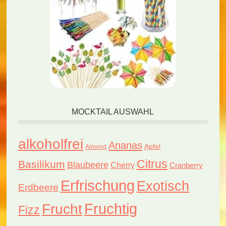
MOCKTAIL AUSWAHL
alkoholfrei
Ananas
Apfel
Almond
Citrus
Basilikum
Blaubeere
Cherry
Cranberry
Erfrischung
Exotisch
Erdbeere
Fruchtig
Frucht
Fizz