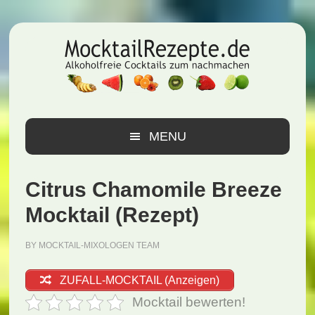
Zur
Zum
Zur
Hauptnavigation
Inhalt
Seitenspalte
springen
springen
springen
MENU
Citrus Chamomile Breeze
Mocktail (Rezept)
BY
MOCKTAIL-MIXOLOGEN TEAM
ZUFALL-MOCKTAIL (Anzeigen)
Mocktail bewerten!