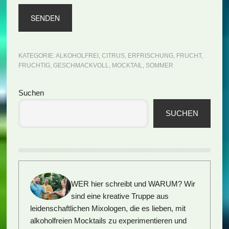
KATEGORIE:
ALKOHOLFREI
,
CITRUS
,
ERFRISCHUNG
,
FRUCHT
,
FRUCHTIG
,
GESCHMACKVOLL
,
MOCKTAIL
,
SOMMER
Seitenspalte
Suchen
SUCHEN
WER hier schreibt und WARUM?
Wir
sind eine kreative Truppe aus
leidenschaftlichen Mixologen, die es lieben, mit
alkoholfreien Mocktails zu experimentieren und