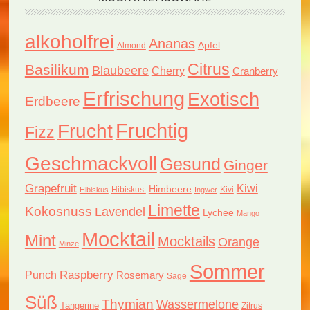
alkoholfrei
Ananas
Apfel
Almond
Citrus
Basilikum
Blaubeere
Cherry
Cranberry
Erfrischung
Exotisch
Erdbeere
Fruchtig
Frucht
Fizz
Geschmackvoll
Gesund
Ginger
Grapefruit
Kiwi
Himbeere
Hibiskus.
Kivi
Hibiskus
Ingwer
Limette
Kokosnuss
Lavendel
Lychee
Mango
Mocktail
Mint
Mocktails
Orange
Minze
Sommer
Raspberry
Punch
Rosemary
Sage
Süß
Thymian
Wassermelone
Tangerine
Zitrus