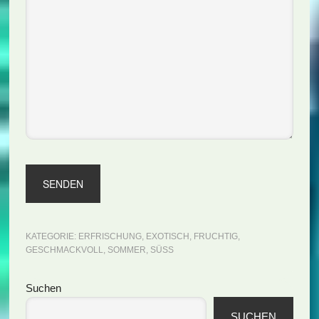
KATEGORIE:
ERFRISCHUNG
,
EXOTISCH
,
FRUCHTIG
,
GESCHMACKVOLL
,
SOMMER
,
SÜSS
Seitenspalte
Suchen
SUCHEN