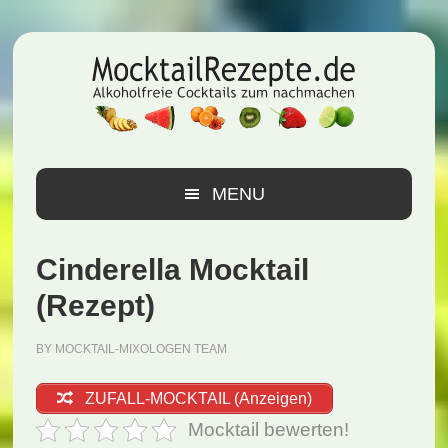
Zur
Zum
Zur
Hauptnavigation
Inhalt
Seitenspalte
springen
springen
springen
MENU
Cinderella Mocktail
(Rezept)
BY
MOCKTAIL-MIXOLOGEN TEAM
ZUFALL-MOCKTAIL (Anzeigen)
Mocktail bewerten!