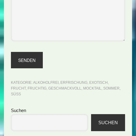
KATEGORIE:
ALKOHOLFREI
,
ERFRISCHUNG
,
EXOTISCH
,
FRUCHT
,
FRUCHTIG
,
GESCHMACKVOLL
,
MOCKTAIL
,
SOMMER
,
SÜSS
Seitenspalte
Suchen
SUCHEN