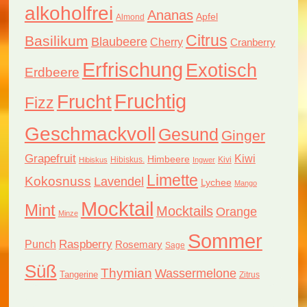
alkoholfrei
Ananas
Apfel
Almond
Citrus
Basilikum
Blaubeere
Cherry
Cranberry
Erfrischung
Exotisch
Erdbeere
Fruchtig
Frucht
Fizz
Geschmackvoll
Gesund
Ginger
Grapefruit
Kiwi
Himbeere
Hibiskus.
Kivi
Hibiskus
Ingwer
Limette
Kokosnuss
Lavendel
Lychee
Mango
Mocktail
Mint
Mocktails
Orange
Minze
Sommer
Raspberry
Punch
Rosemary
Sage
Süß
Thymian
Wassermelone
Tangerine
Zitrus