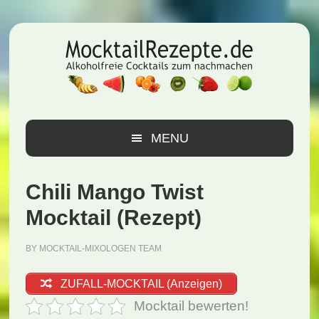
Zur
Zum
Zur
Hauptnavigation
Inhalt
Seitenspalte
springen
springen
springen
MENU
Chili Mango Twist
Mocktail (Rezept)
BY
MOCKTAIL-MIXOLOGEN TEAM
ZUFALL-MOCKTAIL (Anzeigen)
Mocktail bewerten!