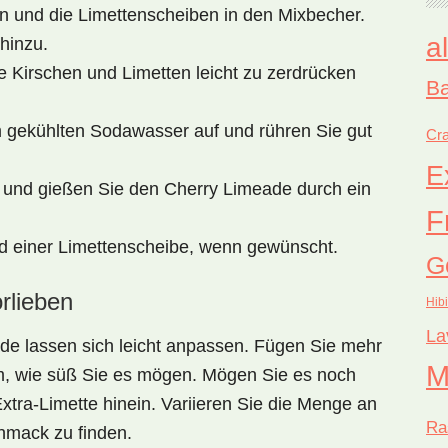
n und die Limettenscheiben in den Mixbecher.
a
hinzu.
e Kirschen und Limetten leicht zu zerdrücken
Ba
m gekühlten Sodawasser auf und rühren Sie gut
Cra
E
 und gießen Sie den Cherry Limeade durch ein
F
nd einer Limettenscheibe, wenn gewünscht.
G
rlieben
Hib
La
e lassen sich leicht anpassen. Fügen Sie mehr
M
m, wie süß Sie es mögen. Mögen Sie es noch
Extra-Limette hinein. Variieren Sie die Menge an
Ra
hmack zu finden.