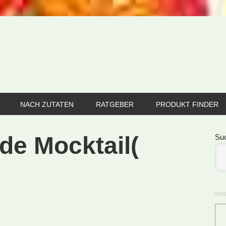
NACH ZUTATEN
RATGEBER
PRODUKT FINDER
Se
de Mocktail(
Su