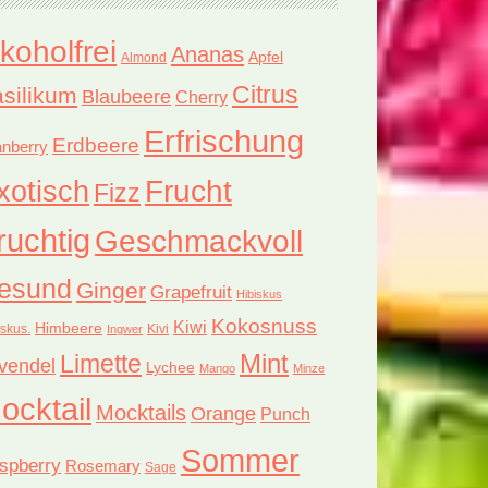
lkoholfrei
Ananas
Apfel
Almond
Citrus
silikum
Blaubeere
Cherry
Erfrischung
Erdbeere
nberry
xotisch
Frucht
Fizz
ruchtig
Geschmackvoll
esund
Ginger
Grapefruit
Hibiskus
Kokosnuss
Kiwi
Himbeere
iskus.
Kivi
Ingwer
Limette
Mint
vendel
Lychee
Mango
Minze
ocktail
Mocktails
Orange
Punch
Sommer
spberry
Rosemary
Sage