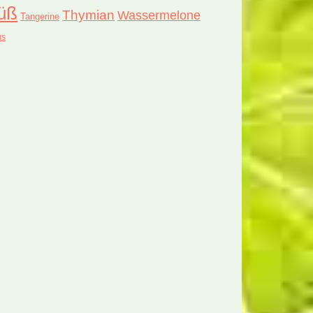
üß
Thymian
Wassermelone
Tangerine
us