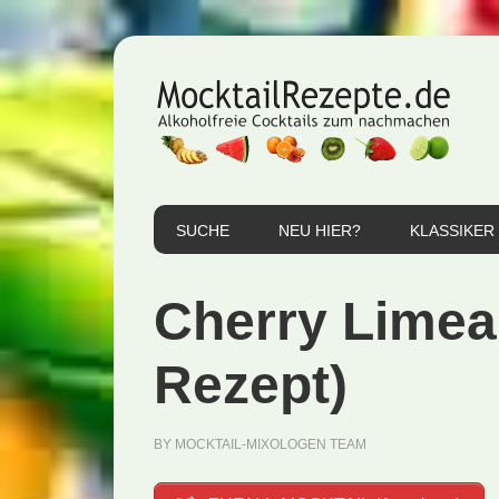
Zur
Zum
Zur
Hauptnavigation
Inhalt
Seitenspalte
springen
springen
springen
SUCHE
NEU HIER?
KLASSIKER
Cherry Limea
Rezept)
BY
MOCKTAIL-MIXOLOGEN TEAM