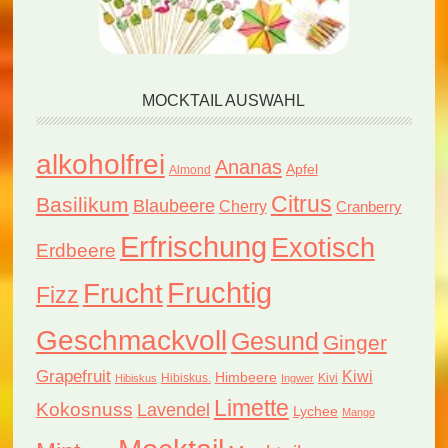
MOCKTAIL AUSWAHL
alkoholfrei
Ananas
Apfel
Almond
Citrus
Basilikum
Blaubeere
Cherry
Cranberry
Erfrischung
Exotisch
Erdbeere
Fruchtig
Frucht
Fizz
Geschmackvoll
Gesund
Ginger
Grapefruit
Kiwi
Himbeere
Hibiskus.
Kivi
Hibiskus
Ingwer
Limette
Kokosnuss
Lavendel
Lychee
Mango