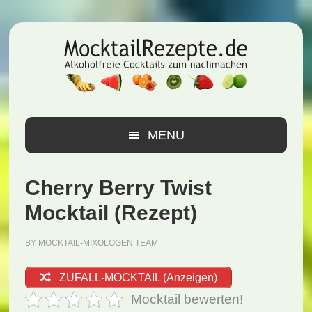
Zur
Zum
Zur
Hauptnavigation
Inhalt
Seitenspalte
springen
springen
springen
MENU
Cherry Berry Twist
Mocktail (Rezept)
BY
MOCKTAIL-MIXOLOGEN TEAM
ZUFALL-MOCKTAIL (Anzeigen)
Mocktail bewerten!