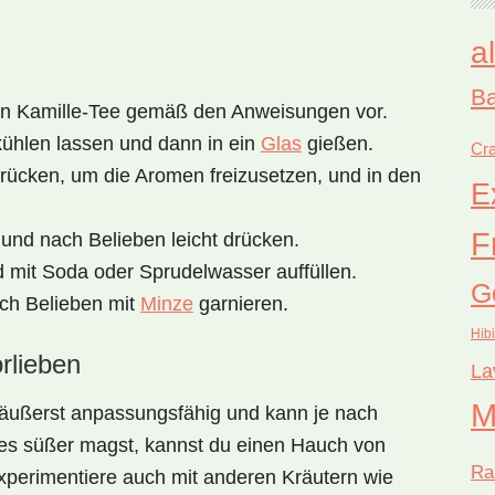
a
Ba
en Kamille-Tee gemäß den Anweisungen vor.
ühlen lassen und dann in ein
Glas
gießen.
Cra
drücken, um die Aromen freizusetzen, und in den
E
F
und nach Belieben leicht drücken.
d mit Soda oder Sprudelwasser auffüllen.
G
ach Belieben mit
Minze
garnieren.
Hib
rlieben
La
M
 äußerst anpassungsfähig und kann je nach
es süßer magst, kannst du einen Hauch von
Ra
perimentiere auch mit anderen Kräutern wie