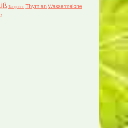
üß
Thymian
Wassermelone
Tangerine
us