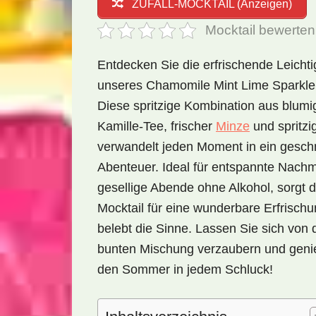
ZUFALL-MOCKTAIL (Anzeigen)
Mocktail bewerten
Entdecken Sie die erfrischende Leichti
unseres Chamomile Mint Lime Sparkler
Diese spritzige Kombination aus blum
Kamille-Tee, frischer
Minze
und spritzi
verwandelt jeden Moment in ein gesch
Abenteuer. Ideal für entspannte Nachm
gesellige Abende ohne Alkohol, sorgt d
Mocktail für eine wunderbare Erfrisch
belebt die Sinne. Lassen Sie sich von 
bunten Mischung verzaubern und geni
den Sommer in jedem Schluck!