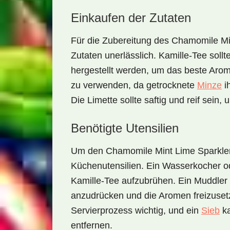
Einkaufen der Zutaten
Für die Zubereitung des
Chamomile Mi
Zutaten unerlässlich. Kamille-Tee soll
hergestellt werden, um das beste Aroma
zu verwenden, da getrocknete
Minze
i
Die
Limette
sollte saftig und reif sein, 
Benötigte Utensilien
Um den
Chamomile Mint Lime Sparkle
Küchenutensilien. Ein
Wasserkocher
o
Kamille-Tee aufzubrühen. Ein
Muddler 
anzudrücken und die Aromen freizuse
Servierprozess wichtig, und ein
Sieb
ka
entfernen.