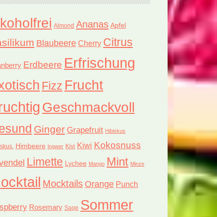
lkoholfrei
Ananas
Apfel
Almond
Citrus
silikum
Blaubeere
Cherry
Erfrischung
Erdbeere
nberry
xotisch
Frucht
Fizz
ruchtig
Geschmackvoll
esund
Ginger
Grapefruit
Hibiskus
Kokosnuss
Kiwi
Himbeere
iskus.
Kivi
Ingwer
Limette
Mint
vendel
Lychee
Mango
Minze
ocktail
Mocktails
Orange
Punch
Sommer
spberry
Rosemary
Sage