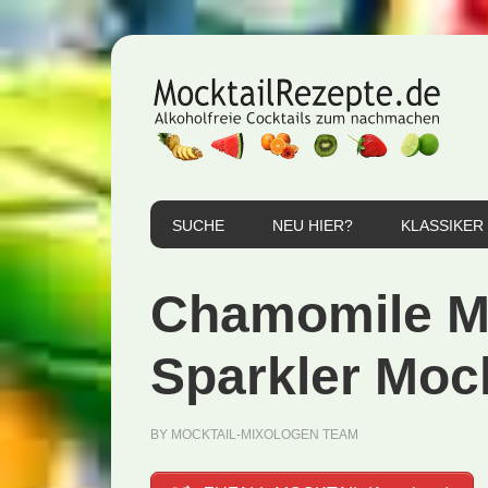
Zur
Zum
Zur
Hauptnavigation
Inhalt
Seitenspalte
springen
springen
springen
SUCHE
NEU HIER?
KLASSIKER
Chamomile M
Sparkler Mock
BY
MOCKTAIL-MIXOLOGEN TEAM