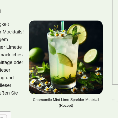
!
gkeit
 Mocktails!
igem
ger Limette
mackliches
ittage oder
ieser
ung und
dieser
eßen Sie
Chamomile Mint Lime Sparkler Mocktail
(Rezept)