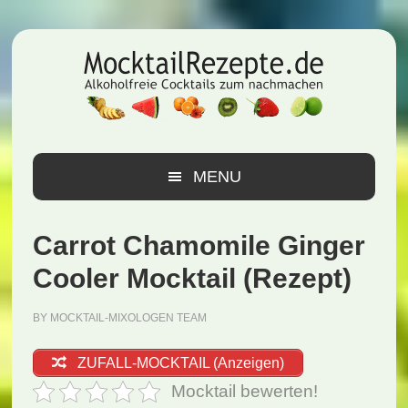
Zur
Zum
Zur
Hauptnavigation
Inhalt
Seitenspalte
springen
springen
springen
MENU
Carrot Chamomile Ginger
Cooler Mocktail (Rezept)
BY
MOCKTAIL-MIXOLOGEN TEAM
ZUFALL-MOCKTAIL (Anzeigen)
Mocktail bewerten!