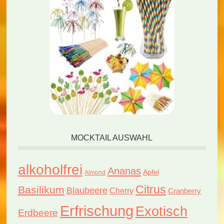
MOCKTAIL AUSWAHL
alkoholfrei
Ananas
Apfel
Almond
Citrus
Basilikum
Blaubeere
Cherry
Cranberry
Erfrischung
Exotisch
Erdbeere