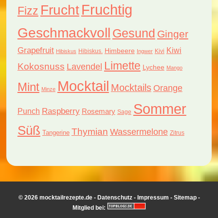
Fruchtig
Frucht
Fizz
Geschmackvoll
Gesund
Ginger
Grapefruit
Kiwi
Himbeere
Hibiskus.
Kivi
Hibiskus
Ingwer
Limette
Kokosnuss
Lavendel
Lychee
Mango
Mocktail
Mint
Mocktails
Orange
Minze
Sommer
Raspberry
Punch
Rosemary
Sage
Süß
Thymian
Wassermelone
Tangerine
Zitrus
© 2026 mocktailrezepte.de -
Datenschutz
-
Impressum
-
Sitemap
-
Mitglied bei: