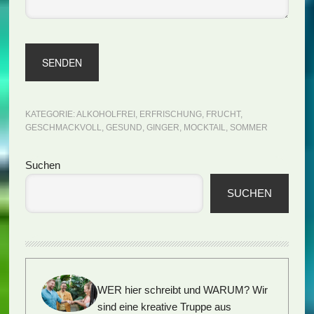
KATEGORIE:
ALKOHOLFREI
,
ERFRISCHUNG
,
FRUCHT
,
GESCHMACKVOLL
,
GESUND
,
GINGER
,
MOCKTAIL
,
SOMMER
Seitenspalte
Suchen
SUCHEN
WER hier schreibt und WARUM?
Wir
sind eine kreative Truppe aus