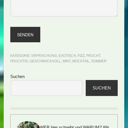
KATEGORIE:
ERFRISCHUNG
,
EXOTISCH
,
FIZZ
,
FRUCHT
,
FRUCHTIG
,
GESCHMACKVOLL
,
MINT
,
MOCKTAIL
,
SOMMER
Seitenspalte
Suchen
SUCHEN
WER hier schreibt und WARUM?
Wir