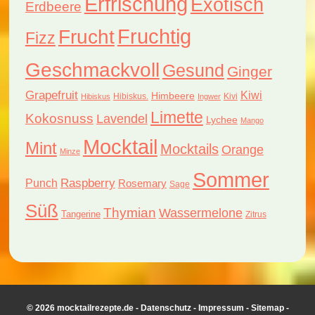
Erfrischung
Exotisch
Erdbeere
Fruchtig
Frucht
Fizz
Geschmackvoll
Gesund
Ginger
Grapefruit
Kiwi
Himbeere
Hibiskus.
Kivi
Hibiskus
Ingwer
Limette
Kokosnuss
Lavendel
Lychee
Mango
Mocktail
Mint
Mocktails
Orange
Minze
Sommer
Raspberry
Punch
Rosemary
Sage
Süß
Thymian
Wassermelone
Tangerine
Zitrus
© 2026 mocktailrezepte.de -
Datenschutz
-
Impressum
-
Sitemap
-