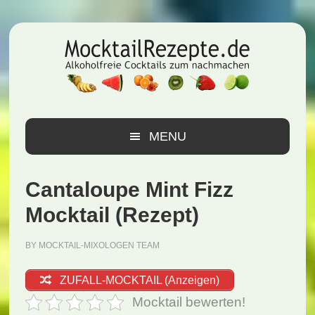
Zur
Zum
Zur
Hauptnavigation
Inhalt
Seitenspalte
springen
springen
springen
MENU
Cantaloupe Mint Fizz
Mocktail (Rezept)
BY
MOCKTAIL-MIXOLOGEN TEAM
ZUFALL-MOCKTAIL (Anzeigen)
Mocktail bewerten!