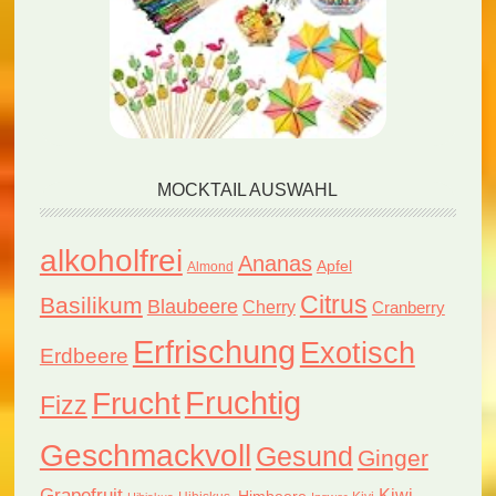
MOCKTAIL AUSWAHL
alkoholfrei
Ananas
Apfel
Almond
Citrus
Basilikum
Blaubeere
Cherry
Cranberry
Erfrischung
Exotisch
Erdbeere
Fruchtig
Frucht
Fizz
Geschmackvoll
Gesund
Ginger
Grapefruit
Kiwi