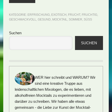
KATEGORIE:
ERFRISCHUNG
,
EXOTISCH
,
FRUCHT
,
FRUCHTIG
,
GESCHMACKVOLL
,
GESUND
,
MOCKTAIL
,
SOMMER
,
SÜSS
Seitenspalte
Suchen
SUCHEN
WER hier schreibt und WARUM?
Wir
sind eine kreative Truppe aus
leidenschaftlichen Mixologen, die es lieben, mit
alkoholfreien Mocktails zu experimentieren und
darüber zu schreiben. Wir haben alle etwas
gemeinsam - die Liebe zur Kunst der Mocktail-