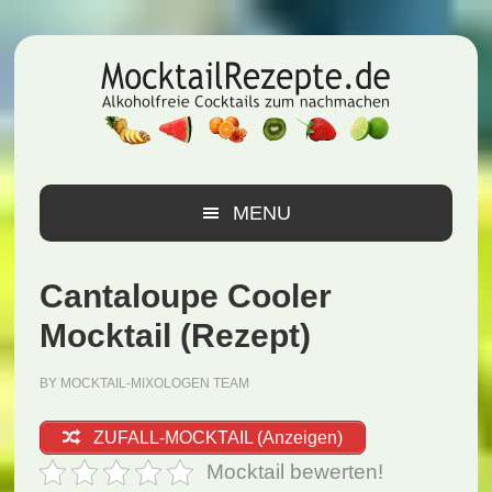
Zur
Zum
Zur
Hauptnavigation
Inhalt
Seitenspalte
springen
springen
springen
MENU
Cantaloupe Cooler
Mocktail (Rezept)
BY
MOCKTAIL-MIXOLOGEN TEAM
ZUFALL-MOCKTAIL (Anzeigen)
Mocktail bewerten!