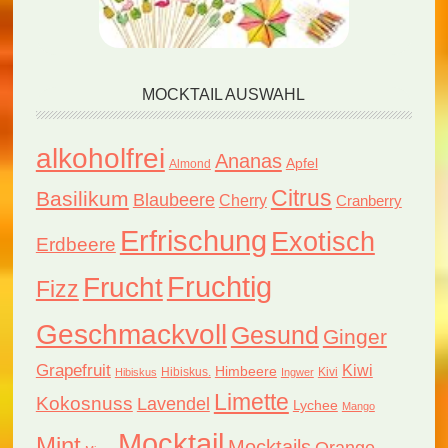
MOCKTAIL AUSWAHL
alkoholfrei
Ananas
Apfel
Almond
Citrus
Basilikum
Blaubeere
Cherry
Cranberry
Erfrischung
Exotisch
Erdbeere
Fruchtig
Frucht
Fizz
Geschmackvoll
Gesund
Ginger
Grapefruit
Kiwi
Himbeere
Hibiskus.
Kivi
Hibiskus
Ingwer
Limette
Kokosnuss
Lavendel
Lychee
Mango
Mocktail
Mint
Mocktails