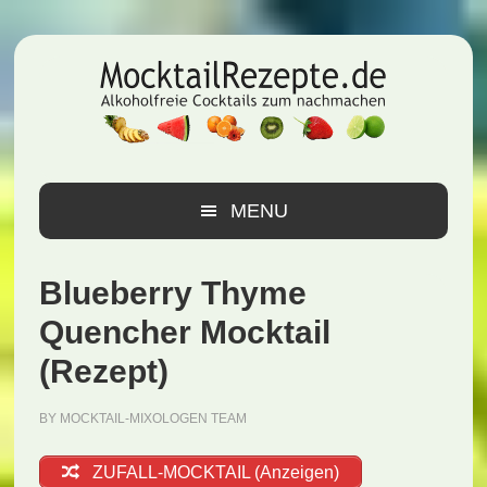
Zur
Zum
Zur
Hauptnavigation
Inhalt
Seitenspalte
springen
springen
springen
MENU
Blueberry Thyme
Quencher Mocktail
(Rezept)
BY
MOCKTAIL-MIXOLOGEN TEAM
ZUFALL-MOCKTAIL (Anzeigen)