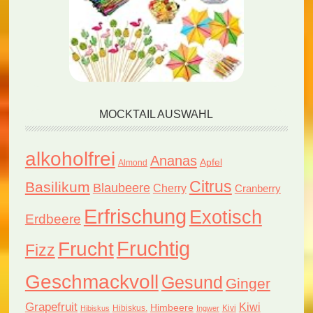
MOCKTAIL AUSWAHL
alkoholfrei
Ananas
Apfel
Almond
Citrus
Basilikum
Blaubeere
Cherry
Cranberry
Erfrischung
Exotisch
Erdbeere
Fruchtig
Frucht
Fizz
Geschmackvoll
Gesund
Ginger
Grapefruit
Kiwi
Himbeere
Hibiskus.
Kivi
Hibiskus
Ingwer