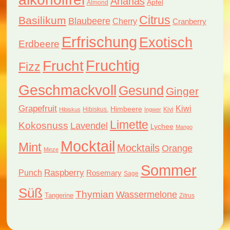
Ananas
Apfel
Almond
Citrus
Basilikum
Blaubeere
Cherry
Cranberry
Erfrischung
Exotisch
Erdbeere
Fruchtig
Frucht
Fizz
Geschmackvoll
Gesund
Ginger
Grapefruit
Kiwi
Himbeere
Hibiskus.
Kivi
Hibiskus
Ingwer
Limette
Kokosnuss
Lavendel
Lychee
Mango
Mocktail
Mint
Mocktails
Orange
Minze
Sommer
Raspberry
Punch
Rosemary
Sage
Süß
Thymian
Wassermelone
Tangerine
Zitrus