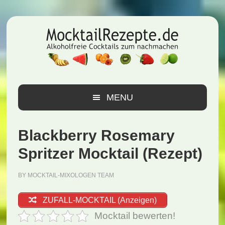
Zur
Zum
Zur
Hauptnavigation
Inhalt
Seitenspalte
springen
springen
springen
MENU
Blackberry Rosemary
Spritzer Mocktail (Rezept)
BY
MOCKTAIL-MIXOLOGEN TEAM
ZUFALL-MOCKTAIL (Anzeigen)
Mocktail bewerten!