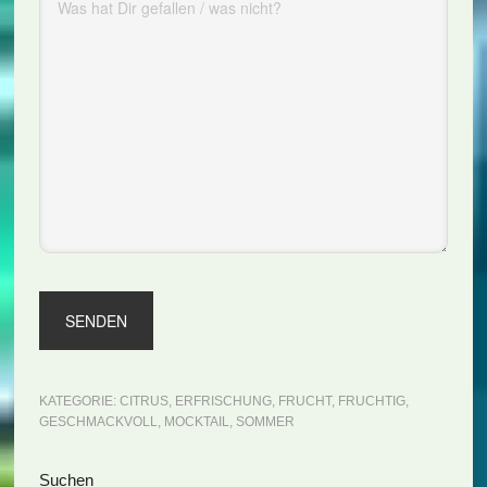
KATEGORIE:
CITRUS
,
ERFRISCHUNG
,
FRUCHT
,
FRUCHTIG
,
GESCHMACKVOLL
,
MOCKTAIL
,
SOMMER
Seitenspalte
Suchen