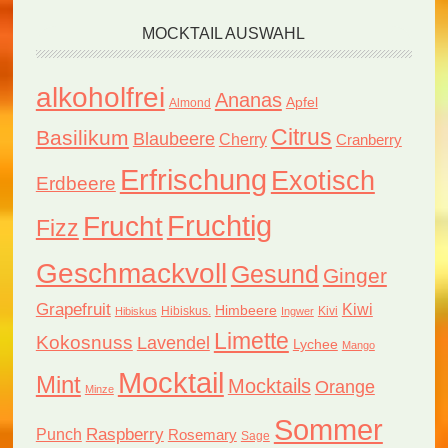
MOCKTAIL AUSWAHL
alkoholfrei
Ananas
Apfel
Almond
Citrus
Basilikum
Blaubeere
Cherry
Cranberry
Erfrischung
Exotisch
Erdbeere
Fruchtig
Frucht
Fizz
Geschmackvoll
Gesund
Ginger
Grapefruit
Kiwi
Himbeere
Hibiskus.
Kivi
Hibiskus
Ingwer
Limette
Kokosnuss
Lavendel
Lychee
Mango
Mocktail
Mint
Mocktails
Orange
Minze
Sommer
Raspberry
Punch
Rosemary
Sage