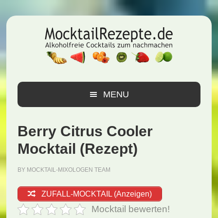
Zur
Zum
Zur
Hauptnavigation
Inhalt
Seitenspalte
springen
springen
springen
MENU
Berry Citrus Cooler
Mocktail (Rezept)
BY
MOCKTAIL-MIXOLOGEN TEAM
ZUFALL-MOCKTAIL (Anzeigen)
Mocktail bewerten!