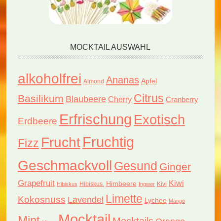
MOCKTAIL AUSWAHL
alkoholfrei
Ananas
Apfel
Almond
Citrus
Basilikum
Blaubeere
Cherry
Cranberry
Erfrischung
Exotisch
Erdbeere
Fruchtig
Frucht
Fizz
Geschmackvoll
Gesund
Ginger
Grapefruit
Kiwi
Himbeere
Hibiskus.
Kivi
Hibiskus
Ingwer
Limette
Kokosnuss
Lavendel
Lychee
Mango
Mocktail
Mint