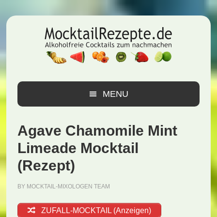
Zur
Zum
Zur
Hauptnavigation
Inhalt
Seitenspalte
springen
springen
springen
MENU
Agave Chamomile Mint
Limeade Mocktail
(Rezept)
BY
MOCKTAIL-MIXOLOGEN TEAM
ZUFALL-MOCKTAIL (Anzeigen)