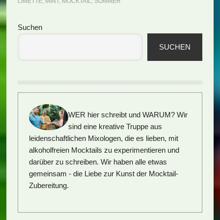
LIMETTE
,
MINT
,
MOCKTAIL
,
SOMMER
Seitenspalte
Suchen
SUCHEN
WER hier schreibt und WARUM?
Wir
sind eine kreative Truppe aus
leidenschaftlichen Mixologen, die es lieben, mit
alkoholfreien Mocktails zu experimentieren und
darüber zu schreiben. Wir haben alle etwas
gemeinsam - die Liebe zur Kunst der Mocktail-
Zubereitung.