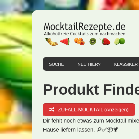
Zur
Zum
Zur
Hauptnavigation
Inhalt
Seitenspalte
springen
springen
springen
SUCHE
NEU HIER?
KLASSIKER
Produkt Find
ZUFALL-MOCKTAIL (Anzeigen)
Dir fehlt noch etwas zum Mocktail mix
Hause
liefern lassen. 🔎✅📦🍹