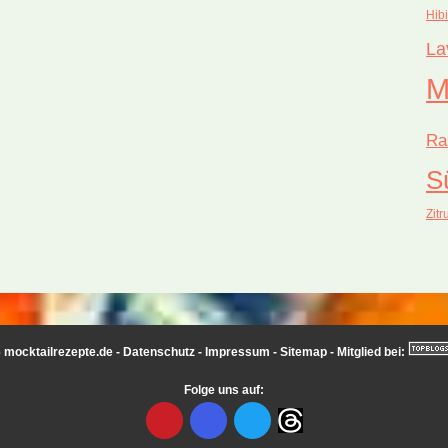
Hib
La
M
Ra
S
Zitr
 mocktailrezepte.de -
Datenschutz
-
Impressum
-
Sitemap
- Mitglied bei:
Folge uns auf: