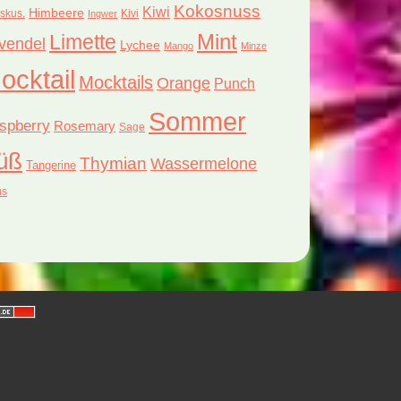
Kokosnuss
Kiwi
Himbeere
iskus.
Kivi
Ingwer
Limette
Mint
vendel
Lychee
Mango
Minze
ocktail
Mocktails
Orange
Punch
Sommer
spberry
Rosemary
Sage
üß
Thymian
Wassermelone
Tangerine
us