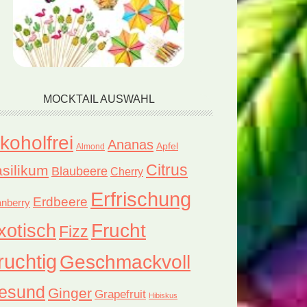
MOCKTAIL AUSWAHL
lkoholfrei
Ananas
Apfel
Almond
Citrus
silikum
Blaubeere
Cherry
Erfrischung
Erdbeere
nberry
xotisch
Frucht
Fizz
ruchtig
Geschmackvoll
esund
Ginger
Grapefruit
Hibiskus