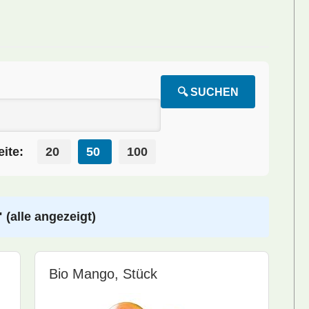
🔍 SUCHEN
ite:
20
50
100
(alle angezeigt)
Bio Mango, Stück